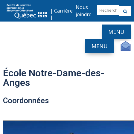
Nous
|
Carrière
joindre
|
MENU
MENU
École Notre-Dame-des-
Anges
Coordonnées