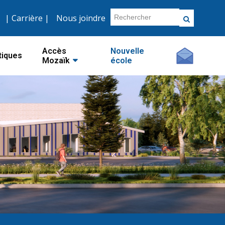
|
Carrière
|
Nous joindre
Accès
Nouvelle
tiques
Mozaïk
école