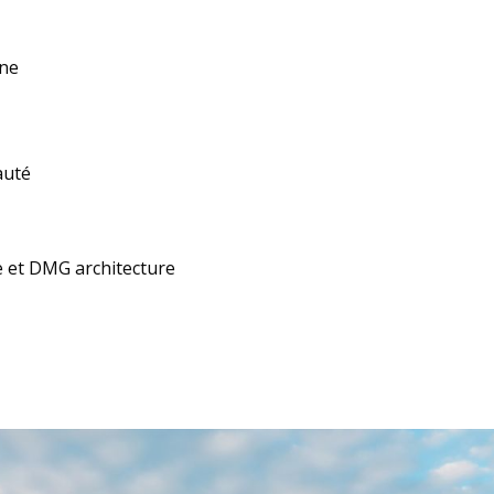
nne
auté
 et DMG architecture